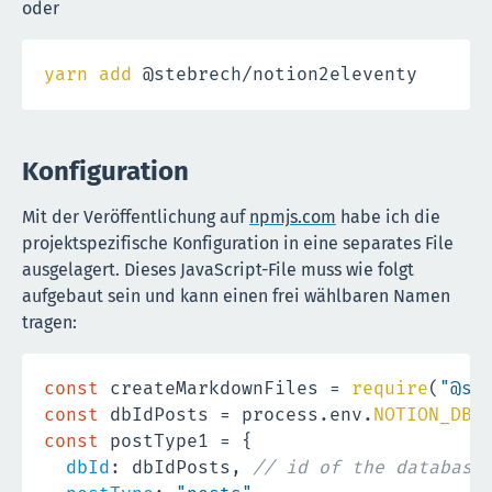
oder
yarn
add
 @stebrech/notion2eleventy
Konfiguration
Mit der Veröffentlichung auf
npmjs.com
habe ich die
projektspezifische Konfiguration in eine separates File
ausgelagert. Dieses JavaScript-File muss wie folgt
aufgebaut sein und kann einen frei wählbaren Namen
tragen:
const
 createMarkdownFiles 
=
require
(
"@st
const
 dbIdPosts 
=
 process
.
env
.
NOTION_DB_
const
 postType1 
=
{
dbId
:
 dbIdPosts
,
// id of the database