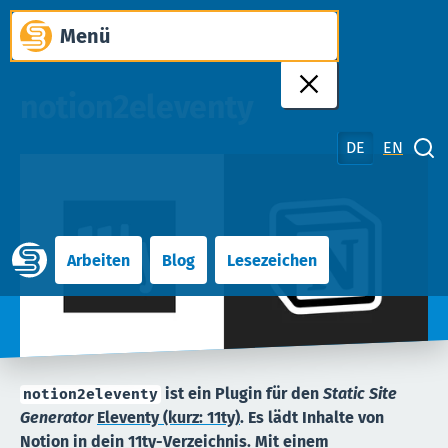
Zum
Menü
Inhalt
springen
notion2eleventy
DE
EN
Suche schliessen
Arbeiten
Blog
Lesezeichen
ist ein Plugin für den
Static Site
notion2eleventy
Generator
Eleventy (kurz: 11ty)
. Es lädt Inhalte von
Notion in dein 11ty-Verzeichnis. Mit einem