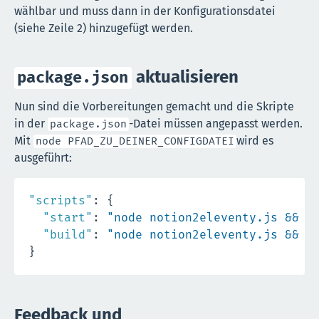
wählbar und muss dann in der Konfigurationsdatei
(siehe Zeile 2) hinzugefügt werden.
aktualisieren
package.json
Nun sind die Vorbereitungen gemacht und die Skripte
in der
-Datei müssen angepasst werden.
package.json
Mit
wird es
node PFAD_ZU_DEINER_CONFIGDATEI
ausgeführt:
"scripts"
:
{
"start"
:
"node notion2eleventy.js && n
"build"
:
"node notion2eleventy.js && n
}
Feedback und