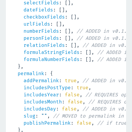
selectFields
:
[
]
,
dateFields
:
[
]
,
checkboxFields
:
[
]
,
urlFields
:
[
]
,
numberFields
:
[
]
,
// ADDED in v0.1.0
personFields
:
[
]
,
// ADDED in v0.1.0
relationFields
:
[
]
,
// ADDED in v0.1
formulaStringFields
:
[
]
,
// ADDED in
formulaNumberFields
:
[
]
,
// ADDED in
}
,
permalink
:
{
addPermalink
:
true
,
// ADDED in v0.1
includesPostType
:
true
,
includesYear
:
false
,
// REQUIRES opt
includesMonth
:
false
,
// REQUIRES op
includesDay
:
false
,
// ADDED in v0.1
slug
:
""
,
// MOVED to permalink in v
publishPermalink
:
false
,
// if true,
}
,