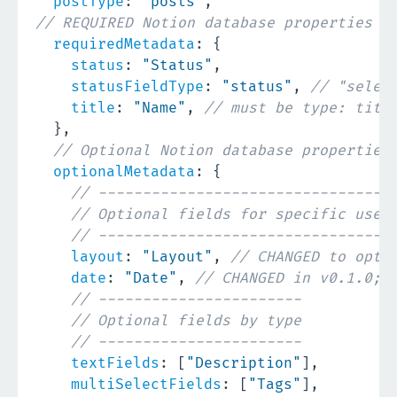
postType
:
"posts"
,
// REQUIRED Notion database properties
requiredMetadata
:
{
status
:
"Status"
,
statusFieldType
:
"status"
,
// "selec
title
:
"Name"
,
// must be type: titl
}
,
// Optional Notion database properties
optionalMetadata
:
{
// --------------------------------
// Optional fields for specific use
// --------------------------------
layout
:
"Layout"
,
// CHANGED to opti
date
:
"Date"
,
// CHANGED in v0.1.0; 
// -----------------------
// Optional fields by type
// -----------------------
textFields
:
[
"Description"
]
,
multiSelectFields
:
[
"Tags"
]
,