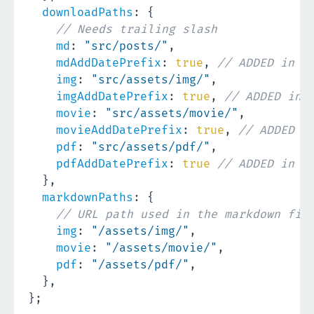
downloadPaths
:
{
// Needs trailing slash
md
:
"src/posts/"
,
mdAddDatePrefix
:
true
,
// ADDED in v
img
:
"src/assets/img/"
,
imgAddDatePrefix
:
true
,
// ADDED in 
movie
:
"src/assets/movie/"
,
movieAddDatePrefix
:
true
,
// ADDED i
pdf
:
"src/assets/pdf/"
,
pdfAddDatePrefix
:
true
// ADDED in v
}
,
markdownPaths
:
{
// URL path used in the markdown fil
img
:
"/assets/img/"
,
movie
:
"/assets/movie/"
,
pdf
:
"/assets/pdf/"
,
}
,
}
;