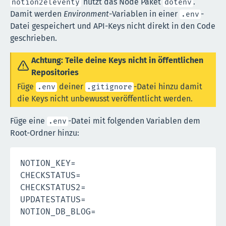
nutzt das Node Paket
.
notion2eleventy
dotenv
Damit werden
Environment
-Variablen in einer
-
.env
Datei gespeichert und API-Keys nicht direkt in den Code
geschrieben.
Achtung: Teile deine Keys nicht in öffentlichen
Repositories
Füge
deiner
-Datei hinzu damit
.env
.gitignore
die Keys nicht unbewusst veröffentlicht werden.
Füge eine
-Datei mit folgenden Variablen dem
.env
Root-Ordner hinzu:
NOTION_KEY=

CHECKSTATUS=

CHECKSTATUS2=

UPDATESTATUS=
