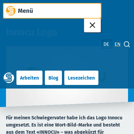
Zum
Menü
Inhalt
springen
Innocu Logo
DE
EN
Suche schliessen
Arbeiten
Blog
Lesezeichen
Für meinen Schwiegervater habe ich das Logo Innocu
umgesetzt. Es ist eine Wort-Bild-Marke und besteht
aus dem Text «INNOCU» – was abgekürzt für