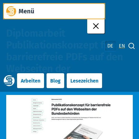
Zum
Menü
Inhalt
springen
Diplomarbeit
Publikationskonzept für
DE
EN
Suche schliessen
barrierefreie PDFs auf den
Webseiten der
Bundesbehörden
Arbeiten
Blog
Lesezeichen