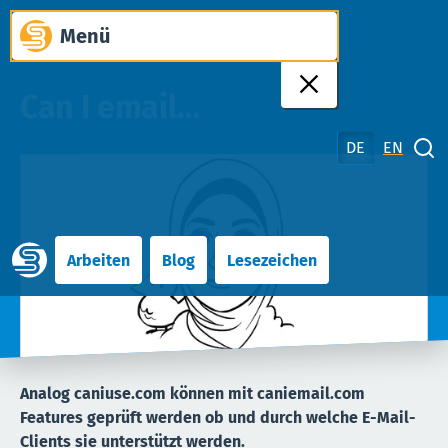
Zum
Menü
Inhalt
springen
Can I email…
DE
EN
Suche schliessen
Arbeiten
Blog
Lesezeichen
Analog caniuse.com können mit caniemail.com
Features geprüft werden ob und durch welche E-Mail-
Clients sie unterstützt werden.