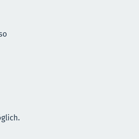
so
glich.