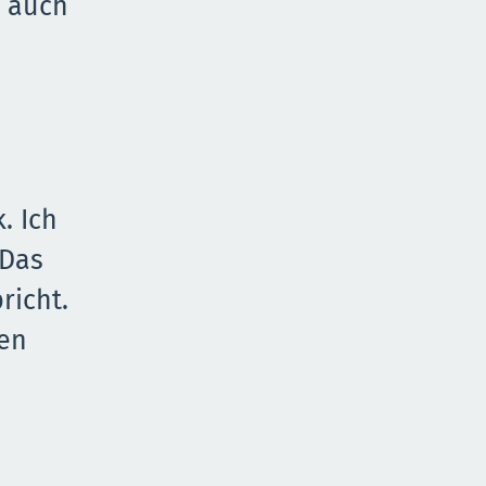
n auch
. Ich
 Das
richt.
nen