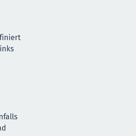
iniert
inks
falls
nd