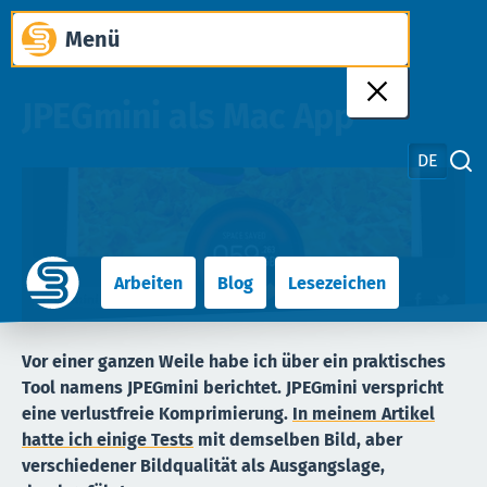
Zum
Menü
Inhalt
springen
JPEGmini als Mac App
DE
Suche schliessen
Arbeiten
Blog
Lesezeichen
Vor einer ganzen Weile habe ich über ein praktisches
Tool namens JPEGmini berichtet. JPEGmini verspricht
eine verlustfreie Komprimierung.
In meinem Artikel
hatte ich einige Tests
mit demselben Bild, aber
verschiedener Bildqualität als Ausgangslage,