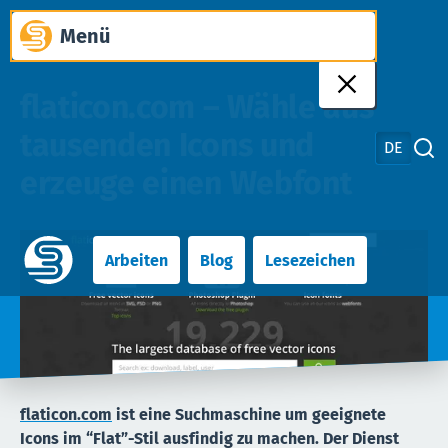
Zum
Menü
Inhalt
springen
flaticon.com – Wähle aus
tausenden Icons und
DE
Suche schliessen
erzeuge einen Webfont
Arbeiten
Blog
Lesezeichen
flaticon.com
ist eine Suchmaschine um geeignete
Icons im “Flat”-Stil ausfindig zu machen. Der Dienst